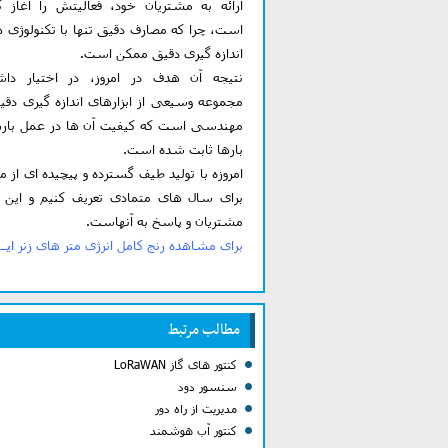
ارائه به مشتریان خود، فعالیتش را آغاز ک
است، چرا که مصارف دقیق تنها با تکنولوژی 
اندازه گیری دقیق ممکن است.
نتیجه آن هدف در امروز، در اختیار دا
مجموعه وسیعی از ابزارهای اندازه گیری دقی
مهندسی است که کیفیت آن ها در عمل باره
بارها ثابت شده است.
امروزه با تولید طیف گسترده و پیچیده ای از م
برای سال های متمادی تعریف کنیم و این ن
مشتریان و پاسخ به آنهاست.
برای مشاهده رنج کامل انرژی متر های زنر
ایــ
مطالب مرتبط
کنتور های گاز LoRaWAN
سنسور دود
مدیریت از راه دور
کنتور آب هوشمند