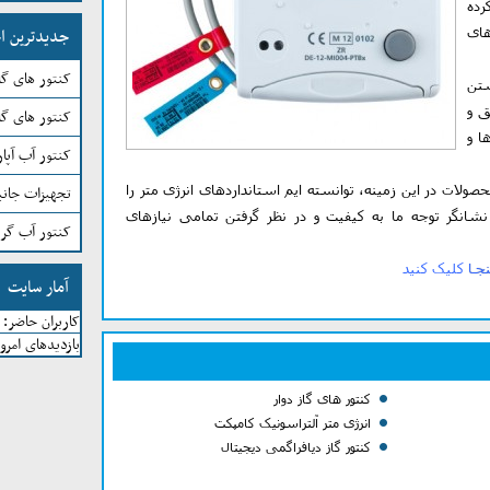
رده
های
جدیدترین اخ
کنتور های گاز aWAN
شتن
ق و
کنتور های گا
ا و
کنتور آب آپارتمانی
حصولات در این زمینه، توانسته ایم استانداردهای انرژی متر را
تجهیزات جان
شانگر توجه ما به کیفیت و در نظر گرفتن تمامی نیازهای
کنتور آب گر
نجـا
کلیک کنید
آمار سایت
کاربران حاضر:
بازدیدهای امرو
کنتور های گاز دوار
انرژی متر آلتراسونیک کامپکت
کنتور گاز دیافراگمی دیجیتال