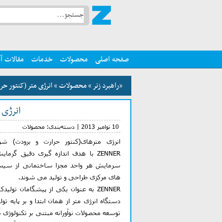
صفحه اصلی
محصولات
خدمات
مقالات آ
«راهبرد زنر
»
محصولات
»
انرژی متر (کنتور حر
انرژی 
10 نوامبر 2013 | دسته‌بندی:
محصولات
انرژی مترهای(کنتور حرارت و برودت) ش
ZENNER با هدف اندازه گیری دقیق گرمای
سرمایش هر واحد مجزا ساختمانی از سیس
های مرکزی طراحی و تولید می شوند.
ZENNER به عنوان یکی از پیشگامان تولیدک
دستگاه انرژی متر از همان ابتدا و بر پایه تولی
توسعه محصولات نوآورانه مبتنی بر تکنولوژی ب