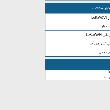
بار ومقالات
LoR
ز دوار
 LoRaWAN
بی کنتورهای آب
م حجمی
0
ز:
85