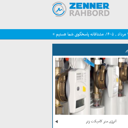
ر
انرژی متر کامپکت زنر
زنر - شمارش همه 