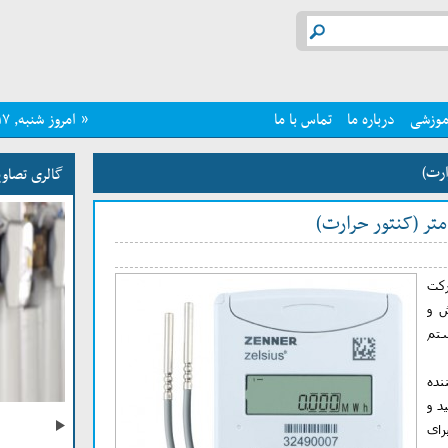
موزشی
درباره ما
تماس با ما
« امروز شنبه, ۱۷ مرداد , ۱۴۰۵، مشتاقانه پاسخگوی شما هستیم »
ارت)
گالری تصاوی
متر (کنتور حرارت)
رکت
ش و
تم
ننده
د و
کنتور گاز دیجیتال وایرلس
رای